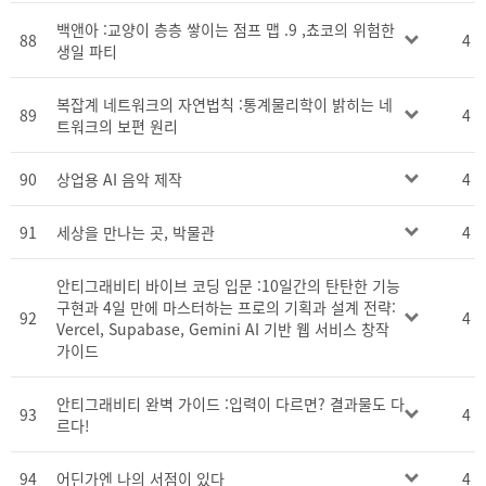
백앤아 :교양이 층층 쌓이는 점프 맵 .9 ,쵸코의 위험한
88
4
생일 파티
복잡계 네트워크의 자연법칙 :통계물리학이 밝히는 네
89
4
트워크의 보편 원리
90
상업용 AI 음악 제작
4
91
세상을 만나는 곳, 박물관
4
안티그래비티 바이브 코딩 입문 :10일간의 탄탄한 기능
구현과 4일 만에 마스터하는 프로의 기획과 설계 전략:
92
4
Vercel, Supabase, Gemini AI 기반 웹 서비스 창작
가이드
안티그래비티 완벽 가이드 :입력이 다르면? 결과물도 다
93
4
르다!
94
어딘가엔 나의 서점이 있다
4