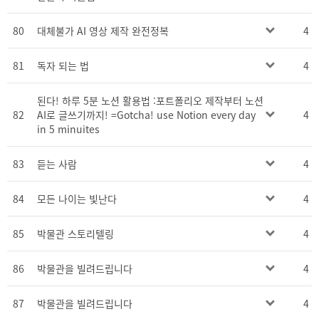
80
대체불가 AI 영상 제작 완전정복
4
81
독자 되는 법
4
된다! 하루 5분 노션 활용법 :포트폴리오 제작부터 노션
82
AI로 글쓰기까지! =Gotcha! use Notion every day
4
in 5 minuites
83
듣는 사람
4
84
모든 나이는 빛난다
4
85
박물관 스토리텔링
4
86
박물관을 빌려드립니다
4
87
박물관을 빌려드립니다
4