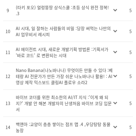
(타키 포오) 얼렁뚱땅 상식스쿨 :초등 상식 완전 정복!
9
5
.3
AI 시대, 일 잘하는 사람들의 비밀 :당장 써먹는 나만의
10
5
AI 업무비서 레시피
AI 에이전트 시대, 새로운 개발기획 방법론 :기획서가
11
5
'바로 코드' 로 변환되는 시대
Nano Banana(나노바나나) 무엇이든 만들 수 있다 :베
12
테랑 AI 전문가가 만든 가장 쉬운 나노바나나 활용! : AI
5
영상 제작 믹스보드 클링AI 플로우 소라2
바이브 코더를 위한 최소한의 AI/IT 지식 :'이게 왜 되
13
지?' 개발 안 해본 개발자의 난생처음 바이브 코딩 입문
5
서
백앤아 :교양이 층층 쌓이는 점프 맵 .4 ,우당탕탕 동물
14
5
농장