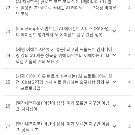
(AI 자율학습) 클로드 코드·코덱스 CLI·제미나이 CLI 완
22
전 활용법 :한 권으로 끝내는 AI 터미널 도구 3대장 바이
4
브 코딩
(LangGraph로 만드는) AI 에이전트 서비스 :RAG·멀
23
4
티 에이전트·평가까지 AI 에이전트 실무 완전 정복
(개념 이해로 시작하기 좋은) 최고의 프롬프트 엔지니어
24
링 강의 :AI 제품 정복을 위해 바닥부터 이해하는 LLM
4
핵심 기술의 거의 모든 것
(기획 아이디어를 빠르게 실현하는) AI 프로토타이핑 실
25
전 :ChatGPT와 커서 AI로 완성하는 요구사항 정의·분
4
석·프로토타입
(빨간내복야코) 어린이 상식 :이거 모르면 지구인 아님
26
4
.2 ,사자성어
(빨간내복야코) 어린이 상식 :이거 모르면 지구인 아님
27
4
.3 ,상식 퀴즈