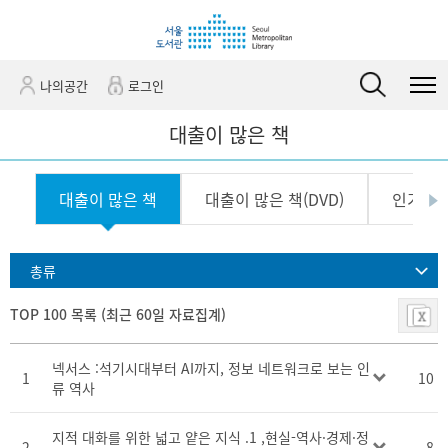
바
바
관
로
로
정
가
가
보
기
기
바
(
로
나의공간
로그인
s
가
k
기
대출이 많은 책
i
p
t
대출이 많은 책
대출이 많은 책(DVD)
인기 급
o
c
o
n
총류
t
e
TOP 100 목록 (최근 60일 자료집계)
n
t
)
넥서스 :석기시대부터 AI까지, 정보 네트워크로 보는 인
1
10
류 역사
지적 대화를 위한 넓고 얕은 지식 .1 ,현실-역사·경제·정
2
8