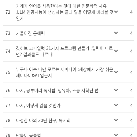
기계가 언어를 사용한다는 것에 대한 인문학적 사유
72
:LLM 인공지능이 생성하는 글과 말을 어떻게 바라볼 것
4
인가
73
기울어진 문해력
4
깃허브 코파일럿 31가지 프로그램 만들기 :입력이 다르
74
4
면? 결과물도 다르다!
누구나 아는 나만 모르는 제미나이 :세상에서 가장 쉬운
75
4
제미나이&AI 입문서
76
다시, 공부머리 독서법. 영유아, 초등 저학년 편
4
77
다시, 어떻게 읽을 것인가
4
78
다정한 나의 30년 친구, 독서회
4
79
단둘이 북클럽
4