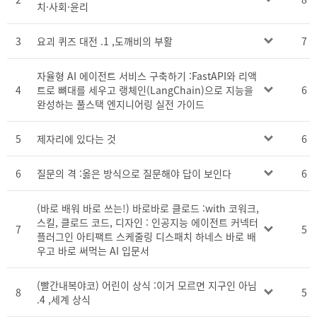
치·사회·윤리
3
요괴 퀴즈 대전 .1 ,도깨비의 부활
7
자율형 AI 에이전트 서비스 구축하기 :FastAPI와 리액
4
트로 뼈대를 세우고 랭체인(LangChain)으로 지능을
6
완성하는 풀스택 엔지니어링 실전 가이드
5
제자리에 있다는 것
6
6
질문의 격 :옳은 방식으로 질문해야 답이 보인다
6
(바로 배워 바로 쓰는!) 바로바로 클로드 :with 코워크,
스킬, 클로드 코드, 디자인 : 인공지능 에이전트 커넥터
7
5
플러그인 아티팩트 스케줄링 디스패치 하네스 바로 배
우고 바로 써먹는 AI 입문서
(빨간내복야코) 어린이 상식 :이거 모르면 지구인 아님
8
5
.4 ,세계 상식