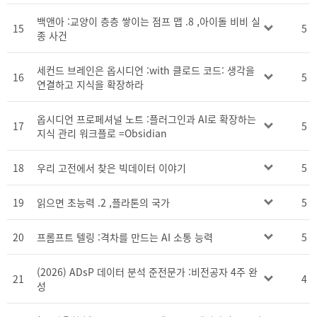
백앤아 :교양이 층층 쌓이는 점프 맵 .8 ,아이돌 비비 실
15
5
종 사건
세컨드 브레인은 옵시디언 :with 클로드 코드: 생각을
16
5
연결하고 지식을 확장하라
옵시디언 프로페셔널 노트 :플러그인과 AI로 확장하는
17
5
지식 관리 워크플로 =Obsidian
18
우리 고전에서 찾은 빅데이터 이야기
5
19
읽으면 초능력 .2 ,플라톤의 국가
5
20
프롬프트 텔링 :격차를 만드는 AI 소통 능력
5
(2026) ADsP 데이터 분석 준전문가 :비전공자 4주 완
21
4
성