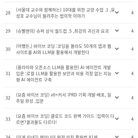
(서울대 교수와 함께하는) 10대를 위한 교양 수업 .1 ,유
28
4
성호 교수님이 들려주는 법의학 이야기
29
(슈뻘맨의) 슈퍼 상식 월드컵 .5 ,최강의 귀신과 요괴
4
(어쨌든,) 바이브 코딩 :코딩을 몰라도 50개의 앱과 웹
30
4
사이트를 AI와 LLM을 활용해서 개발한다
(올라마와 오픈소스 LLM을 활용한) AI 에이전트 개발
31
입문 :로컬 LLM을 활용한 보안과 비용 걱정 없는 지능
4
형 AI 에이전트 구축
(요즘 바이브 코딩) v0+커서 :PRD 기획·개발·배포, 일
32
4
주일 완성 ,입문
(요즘 바이브 코딩) 클로드 코드 완벽 가이드 :입력이 다
33
4
르면?결과물도 다르다!
34
(이게 되네?) 제미나이 완전 미친 활용법 81제
4