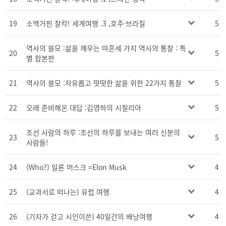
19
소맥거핀 찰칵! 세계여행 .3 ,호주·브라질
5
역사의 쓸모 :삶을 깨우는 마흔세 가지 역사의 통찰 : 특
20
5
별 합본판
21
역사의 쓸모 :자유롭고 떳떳한 삶을 위한 22가지 통찰
5
22
오래 준비해온 대답 :김영하의 시칠리아
5
조선 사람의 하루 :조선의 하루를 보내는 여러 신분의
23
5
사람들!
24
(Who?) 일론 머스크 =Elon Musk
4
25
(교과서로 떠나는) 유럽 여행
4
26
(기자가 걷고 시인이쓴) 40일간의 배낭여행
4