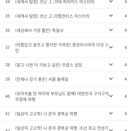
34
(세계사 탐정) 코난 .1 ,거대 피라미드 미스터리
4
35
(세계사 탐정) 코난 .2 ,아틀란티스 미스터리
4
36
(세상에서 가장 짧은) 독일사
4
(아름답고 슬프고 멀지만 가까운) 중앙아시아의 다섯 스
37
4
탄
38
(알고 나면 더 가보고 싶은) 프랑스 성당
4
39
(언제나 걷기 좋은) 서울 둘레길
4
(유아차를 탄 아이와 부모님도 함께) 대한민국 구석구석
40
4
무장애 여행
41
(일상이 고고학) 나 혼자 경복궁 여행
4
(일상이 고고학) 나 혼자 경복궁 여행 :조선 최고 전성기
42
4