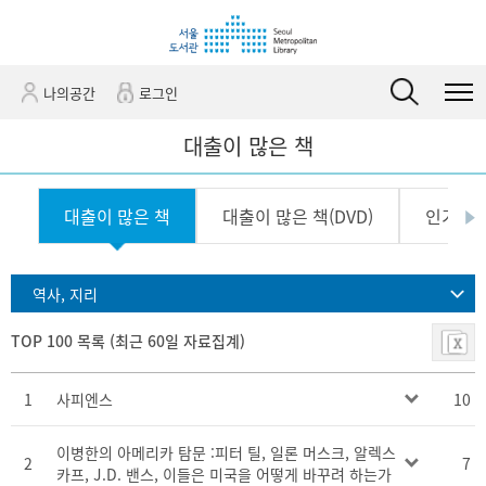
바
바
관
로
로
정
가
가
보
기
기
바
(
로
나의공간
로그인
s
가
k
기
대출이 많은 책
i
p
t
대출이 많은 책
대출이 많은 책(DVD)
인기 급
o
c
o
n
역사, 지리
t
e
TOP 100 목록 (최근 60일 자료집계)
n
t
)
1
사피엔스
10
이병한의 아메리카 탐문 :피터 틸, 일론 머스크, 알렉스
2
7
카프, J.D. 밴스, 이들은 미국을 어떻게 바꾸려 하는가