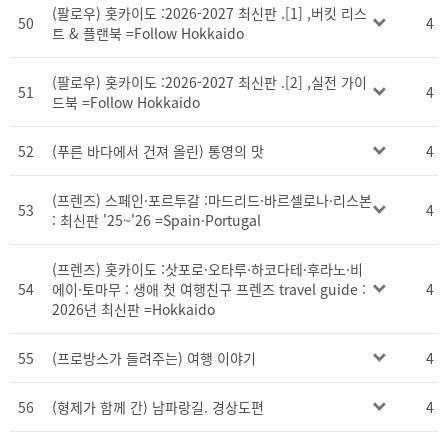
(팔로우) 홋카이도 :2026-2027 최신판 .[1] ,버킷 리스
50
4
트 & 플랜북 =Follow Hokkaido
(팔로우) 홋카이도 :2026-2027 최신판 .[2] ,실전 가이
51
4
드북 =Follow Hokkaido
52
(푸른 바다에서 건져 올린) 통영의 맛
4
(프렌즈) 스페인·포르투갈 :마드리드·바르셀로나·리스본
53
4
: 최신판 '25~'26 =Spain·Portugal
(프렌즈) 홋카이도 :삿포로·오타루·하코다테·후라노·비
54
에이·토마무 : 생애 첫 여행친구 프렌즈 travel guide :
4
2026년 최신판 =Hokkaido
55
(프로방스가 들려주는) 여행 이야기
4
56
(형제가 함께 간) 남파랑길. 경상도편
4