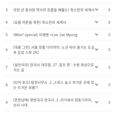
3
(6천 년 동서양 역사의 흐름을 꿰뚫는) 최소한의 세계사
6
4
(요즘 어른을 위한) 최소한의 세계사
6
5
(Who? special) 이재명 =Lee Jae Myung
5
(대충 그린) 서울 핫플 다이어리 :노선 따라 즐기는 도심
6
5
속 감성 스팟 242
(설민석의) 한국사 대모험 .37 ,정조 편 : 수원 화성으로
7
5
가는 길
(타키·포오) 탐정사무소 .2 ,스위스 높고 차가운 곳에 있
8
5
는 뜨거운 보물?!
(흔한남매) 방방곡곡 한국사 .1 ,석기에서 청동기까지,
9
5
선사 시대