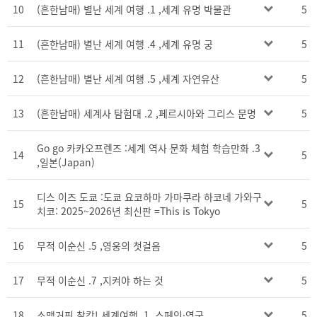
10
(흔한남매) 별난 세계 여행 .1 ,세계 유명 박물관
5
11
(흔한남매) 별난 세계 여행 .4 ,세계 유명 궁
5
12
(흔한남매) 별난 세계 여행 .5 ,세계 자연유산
5
13
(흔한남매) 세계사 탐험대 .2 ,페르시아와 그리스 문명
5
Go go 카카오프렌즈 :세계 역사 문화 체험 학습만화 .3
14
5
,일본(Japan)
디스 이즈 도쿄 :도쿄 요코하마 가마쿠라 하코네 가와구
15
5
치코: 2025~2026년 최신판 =This is Tokyo
16
무적 이순신 .5 ,영웅의 첫걸음
5
17
무적 이순신 .7 ,지켜야 하는 것
5
18
소맥거핀 찰칵! 세계여행 .1 ,스페인·영국
5