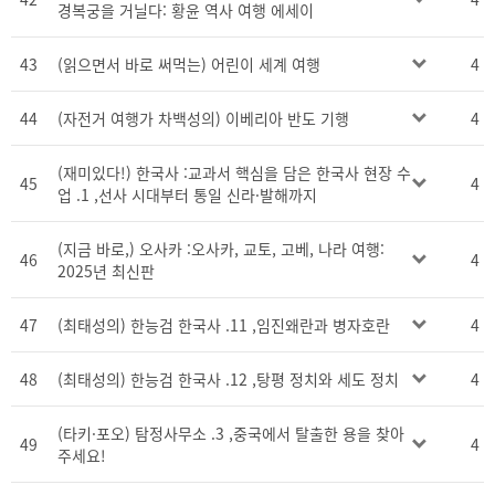
경복궁을 거닐다: 황윤 역사 여행 에세이
43
(읽으면서 바로 써먹는) 어린이 세계 여행
4
44
(자전거 여행가 차백성의) 이베리아 반도 기행
4
(재미있다!) 한국사 :교과서 핵심을 담은 한국사 현장 수
45
4
업 .1 ,선사 시대부터 통일 신라·발해까지
(지금 바로,) 오사카 :오사카, 교토, 고베, 나라 여행:
46
4
2025년 최신판
47
(최태성의) 한능검 한국사 .11 ,임진왜란과 병자호란
4
48
(최태성의) 한능검 한국사 .12 ,탕평 정치와 세도 정치
4
(타키·포오) 탐정사무소 .3 ,중국에서 탈출한 용을 찾아
49
4
주세요!