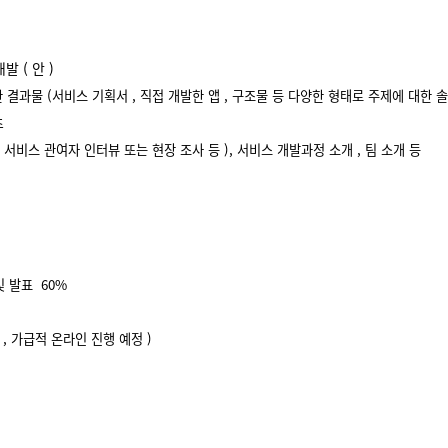
 개발
(
안
)
한 결과물
(
서비스 기획서
,
직접 개발한 앱
,
구조물 등 다양한 형태로 주제에 대한 
츠
(
서비스 관여자 인터뷰 또는 현장 조사 등
),
서비스 개발과정 소개
,
팀 소개 등
및 발표
60%
가
,
가급적 온라인 진행 예정
)