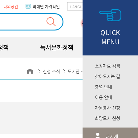
나의공간
비대면 자격확인
GO
QUICK
MENU
정책
독서문화정책
소장자료 검색
신청 소식
도서관 소식
공지사항
찾아오시는 길
층별 안내
이용 안내
자원봉사 신청
2021-07-09
희망도서 신청
조회 9117
내서재