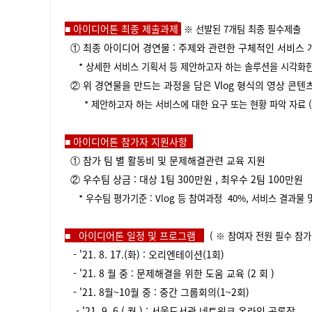
■
아이디어톤 최종 제출과제
※ 선발된 7개팀 최종 필수제출
①
최종 아이디어 경연물
:
주제와 관련한 구체적인 서비스
*
상세한 서비스 기획서 등 제안하고자 하는 솔루션을 시각화
②
위 경연물을 만드는 과정을 담은
Vlog
형식의 영상 콘텐
*
제안하고자 하는 서비스에 대한 요구 또는 현황 파악 자료
■
아이디어톤 참가자 지원사항
①
참가
팀 별 활동비 및 문제해결관련 교육 지원
②
우수팀 상금
:
대상
1
팀
300
만원
,
최우수
2
팀
100
만원
*
우수팀 평가기준
: Vlog
등 참여과정
40%,
서비스 결과물 
■
아이디어톤 일정 및 프로그램
(
※
참여자 전원 필수 참
- '21. 8. 17.(
화
) :
오리엔테이션
(1
회
)
- '21. 8
월 중
:
문제해결을 위한 도움 교육
(2
회
)
- '21. 8
월
~10
월 중
:
중간 그룹회의
(1~2
회
)
- '21. 9. 6.(
월
) :
서울도서관 네트워크 온라인 공론장