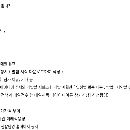
 없나
?
은지
,
 메일 유효
신청서
(
별첨 서식 다운로드하여 작성
)
),
참가 이유
,
기대 등
아이디어 주제와 개발할 서비스
),
개발 계획안
(
일정별 활동 내용
,
방법
,
제안할 
관정책과 메일접수
(*
메일제목
: [
아이디어톤 참가신청
]
신청팀명
)
참가자격 부여
서관 미래적용성
,
선발팀명 홈페이지 공지