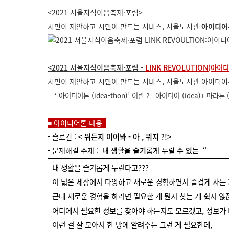
<2021 서울지식이음축제·포럼>
시민이 제안하고 시민이 만드는 서비스, 서울도서관
아이디어톤
<2021 서울지식이음축제·포럼
-
LINK REVOLUTION
(아이디
시민이 제안하고 시민이 만드는 서비스, 서울도서관 아이디어톤 대
*
아이디어톤
(idea-thon)’
이란
?
아이디어
(idea)+
마라톤
■
아이디어톤 내용
- 슬로건 :
<
뭐든지 이어봐
-
아
,
뭐지
?!>
-
문제해결 주제
:
내 생활을 슬기롭게 누릴 수 있는
“_____
내 생활을 슬기롭게 누린다
고
???
이 넓은 세상에서 다양하고 새로운 경험하면서 즐겁게 사는 
근데 새로운 경험을 하려면 필요한 게 뭔지 찾는 게 쉽지 않
어디에서 필요한 정보를 찾아야 하는지도 모르겠고
,
정보가
이런 걸 잘 모아서 한 방에 알려주는 그런 게 필요한데,