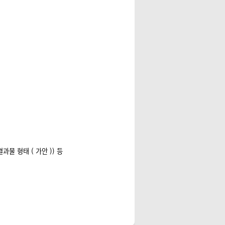
결과물 형태
(
가안
))
등