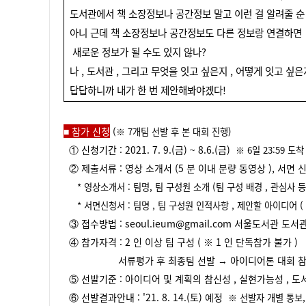
도서관에서 책 소장정보나 공간정보 말고 이런 걸 알려줄 순
아니 근데 책 소장정보나 공간정보도 다른 정보랑 연결하면
새로운 정보가 될 수도 있지
않나
?
나
,
도서관
,
그리고 무엇을 잇고 싶은지
,
어떻게 잇고 싶
답답하니까 내가 한 번 제안해봐야겠다
!
■
참가 신청
(
※
7
개팀 선발 후 본 대회 진행
)
①
신청기간
: 2021. 7. 9.(
금
) ~ 8.6.(금
)
※ 6
일
23:59
도착
②
제출서류
:
영상 소개서
(5
분 이내 분량 동영상
),
서면 
*
영상소개서
:
팀명
,
팀 구성원 소개
(
팀 구성 배경
,
관심사 등
*
서면신청서
:
팀명
,
팀 구성원 인적사항
,
제안할 아이디어
(
③
접수방법
: seoul.ieum@gmail.com
서울도서관 도서
④
참가자격
: 2
인 이상 팀 구성
(
※
1
인 단독참가 불가
)
​
서류평가 후 최종팀 선발 →
아이디어톤 대회 
⑤ 선발기준
:
아이디어 및 계획의 참신성
,
실현가능성
,
도
⑥
선발결과안내
: '21. 8. 14.(토
)
예정
※
선발자 개별 통보