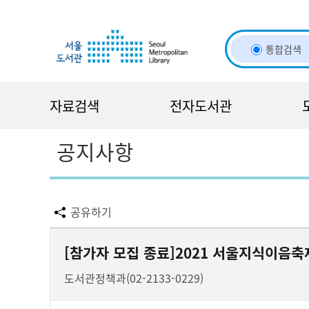
바
바
관
로
로
정
가
가
보
통합검색
기
기
바
(
로
s
가
자료검색
전자도서관
k
기
i
p
공지사항
t
o
c
o
공유하기
n
t
[참가자 모집 종료]2021 서울지식이음축제
e
n
도서관정책과(02-2133-0229)
t
)