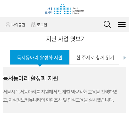
바
바
관
로
로
정
가
가
보
기
기
바
나의공간
로그인
(
로
s
가
지난 사업 엿보기
k
기
i
독서동아리 활성화 지원
한 주제로 함께 읽기
p
t
o
독서동아리 활성화 지원
c
o
서울시 독서동아리를 지원해서 단계별 역량강화 교육을 진행하였
n
t
고, 지식정보커뮤니티의 현황조사 및 인식교육을 실시했습니다.
e
n
t
)