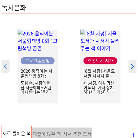
독서문화
프로그램신청
추천도서 서가
2026 움직이는 서
[8월 서평] 서울도
울형책방 8회 : 그
서관 사서사 들려주
림책방 곰곰
는 책 이야기
도심 속, 서점의 변
> [서평] 여성 귀신
신!서울야외도서관
이 되다 사서 장지
에서 만나는 ‘움직이
혜'한국 귀신' 하면
는 서울형책방' 📚북
누가 제일 먼저 떠오
토크와 전시, 공연이
르나요? 십중팔구
어우러지는 현장!지
하얀 소복을 입고 긴
루한 일상에 영감을
머리를 풀어 헤친 '처
더하고 싶은 시민이
녀 귀신'일 거예요.
라면 누구나 환영합
옛날 무서운 이야기
니다.책과 사람이 만
의 단골손님이기도
나는 공간,지금 바로
하고, 요즘엔 학교 교
새로 들어온 책
서울의 한복판에서
복을 입고 나타나는
대출이 많은 책
사서 추천 도서