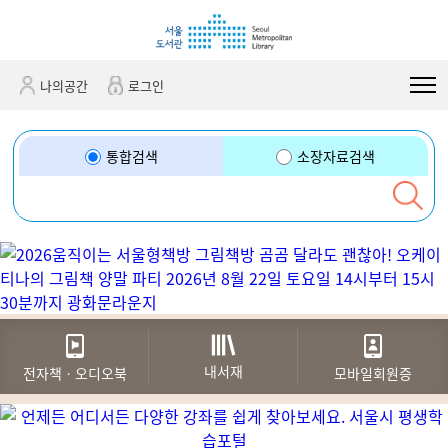
바
바
관
로
로
정
가
가
보
기
기
바
나의공간
로그인
(skip
로
to
가
content)
기
통합검색
소장자료검색
내서재
전자책ㆍ오디오북
모바일회원증