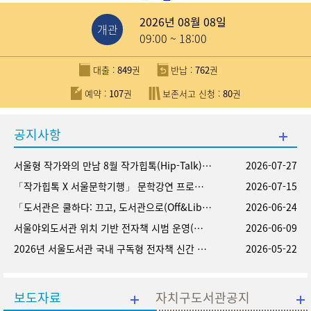
2026년 08월 08일
개관
09:00 ~ 18:00
대출 :
849
권
반납 :
762
권
예약 :
107
권
보존서고 신청 :
80
권
공지사항
서울형 작가와의 만남 8월 작가힙톡(Hip-Talk) 행사 안내
2026-07-27
「작가힙톡 X 서울문학기행」 문학강연 프로그램 안내
2026-07-15
「도서관은 쿨하다: 끄고, 도서관으로(Off&Library)」 캠페인 안내
2026-06-24
서울야외도서관 위치 기반 전자책 시범 운영(크레마클럽QR로 읽어보세요!)
2026-06-09
2026년 서울도서관 국내 구독형 전자책 신간 및 재구독 콘텐츠 안내
2026-05-22
보도자료
자치구도서관공지