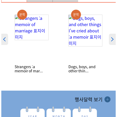
그 생생한 활기를 경
귀신으로 바뀌기도
험해 보세요!2026 움
했죠. 그런데 가만히
직이는 서울형책방,8
생각해 보면, 왜 우리
회차는 '그림책방 곰
옛날이야기 속 귀신
문학
문학
곰'과 함께 합니다여
들은 대부분 '결혼 안
러분들의 많은 관심
한 억울한 여성'일까
과 참여 부탁드립니
요? 맨날 원한을 품
다🧡
고 복수
Strangers :a
Dogs, boys, and
memoir of mar...
other thin...
행사달력 보기
Y E A R
M O N T H
D A Y