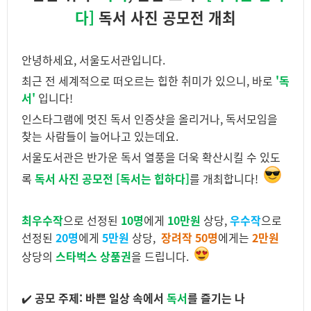
다]
독서 사진 공모전 개최
안녕하세요, 서울도서관입니다.
최근 전 세계적으로 떠오르는 힙한 취미가 있으니, 바로
'독
서'
입니다!
인스타그램에 멋진 독서 인증샷을 올리거나, 독서모임을
찾는 사람들이 늘어나고 있는데요.
서울도서관은 반가운 독서 열풍을 더욱 확산시킬 수 있도
록
독서 사진 공모전 [독서는 힙하다]
를 개최합니다!
최우수작
으로 선정된
10명
에게
10만원
상당,
우수작
으로
선정된
20명
에게
5만원
상당,
장려작 50명
에게는
2만원
상당의
스타벅스 상품권
을 드립니다.
✔️
공모 주제:
바쁜 일상 속에서
독서
를 즐기는 나