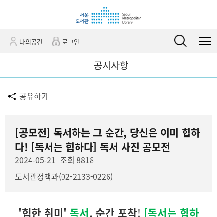
바
바
관
로
로
정
가
가
보
기
기
바
나의공간
로그인
(
로
s
가
공지사항
k
기
i
공유하기
p
t
o
[공모전] 독서하는 그 순간, 당신은 이미 힙하
c
o
다! [독서는 힙하다] 독서 사진 공모전
n
2024-05-21
조회 8818
t
도서관정책과(02-2133-0226)
e
n
t
'힙한 취미'
독서
, 순간 포착!
[독서는 힙하
)