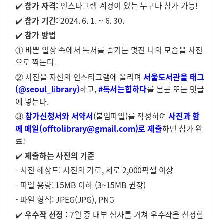
✔️
참가 자격:
인스타그램 계정이 있는 누구나 참가 가능!
✔️
참가 기간:
2024. 6. 1. ~ 6. 30.
✔️
참가 방법
① 바쁜 일상 속에서 독서를 즐기는 멋진 나의 모습을 사진
으로 찍는다.
② 사진을 자신의 인스타그램에 올리며
서울도서관을 태그
(@seoul_library)
하고,
#독서는힙하다
를 본문 또는 댓글
에 넣는다.
③
참가신청서와 서약서
(붙임파일)를 작성하여
사진과 함
께 메일(offtolibrary@gmail.com)로 제출
하면 참가 완
료!
✔️
제출하는 사진의 기준
- 사진 해상도: 사진의 가로, 세로 2,000픽셀 이상
- 파일 용량: 15MB 이하 (3~15MB 권장)
- 파일 형식: JPEG(JPG), PNG
✔️
우수작 선정 :
7월 중 내부 심사를 거쳐 우수작을 선정할