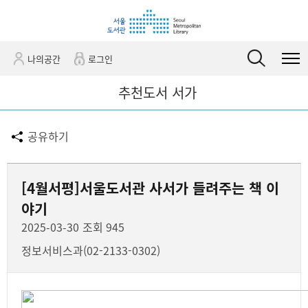
바
바
관
로
로
정
가
가
보
기
기
바
나의공간
로그인
(
로
s
가
추천도서 서가
k
기
i
공유하기
p
t
o
[4월서평]서울도서관 사서가 들려주는 책 이
c
o
야기
n
2025-03-30
조회 945
t
정보서비스과(02-2133-0302)
e
n
t
)