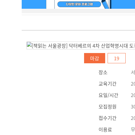
마감
19
장소
서
교육기간
2
요일/시간
2
모집정원
3
접수기간
2
이용료