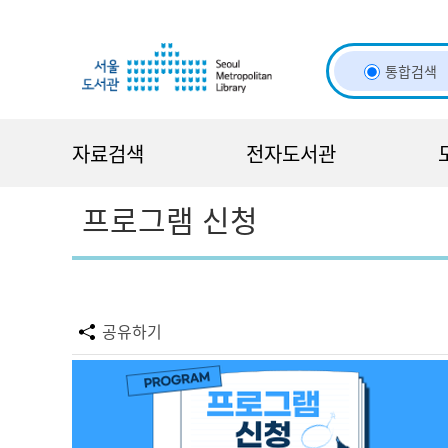
바
바
관
로
로
정
가
가
보
통합검색
기
기
바
(
로
s
가
자료검색
전자도서관
k
기
i
p
프로그램 신청
t
o
c
o
n
공유하기
t
e
n
t
)