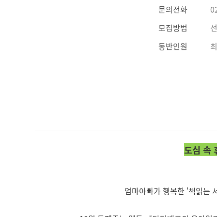
문의전화
0
모집방법
선
동반인원
최
도심 속
엄마아빠가 행복한 '책읽는 서