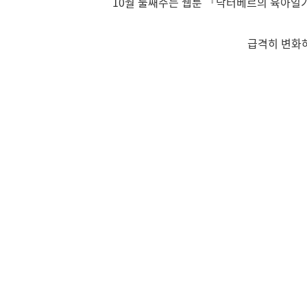
10월 둘째주는 웹툰 『닥터베르의 육아일
급격히 변화