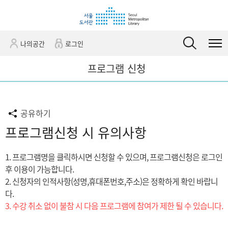
바
바
관
로
로
정
가
가
보
기
기
바
나의공간
로그인
(
로
s
가
프로그램 신청
k
기
i
p
공유하기
t
o
프로그램신청 시 유의사항
c
o
1. 프로그램명을 클릭하시면 신청할 수 있으며, 프로그램신청은 로그인
n
후 이용이 가능합니다.
t
2. 신청자의 인적사항(성명,휴대폰번호,주소)은 정확하게 확인 바랍니
e
다.
n
3. 수강 취소 없이 불참 시 다음 프로그램에 참여가 제한 될 수 있습니다.
t
)