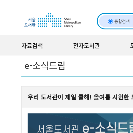
바
바
관
로
로
정
가
가
보
통합검색
기
기
바
(
로
s
가
자료검색
전자도서관
k
기
i
p
e-소식드림
t
o
c
o
n
우리 도서관이 제일 쿨해! 올여름 시원한 
t
e
n
t
)