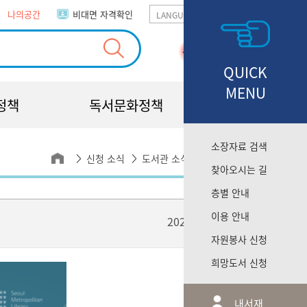
나의공간
비대면 자격확인
GO
QUICK
MENU
정책
독서문화정책
소장자료 검색
신청 소식
도서관 소식
e-소식드림
찾아오시는 길
층별 안내
이용 안내
2025년 07월 - 1
자원봉사 신청
희망도서 신청
내서재