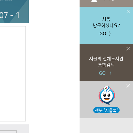
처음
방문하셨나요?
GO
〉
서울의 전체도서관
통합검색
GO 〉
챗봇 '서울톡'