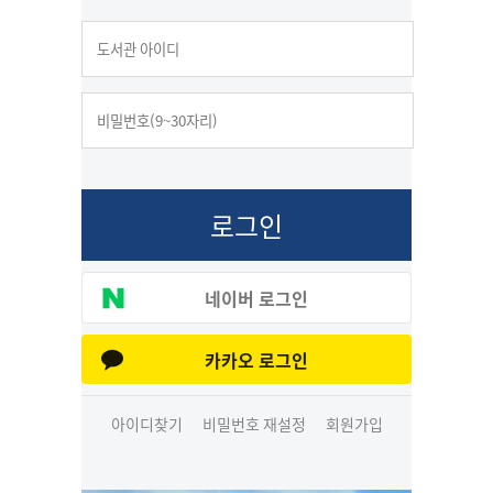
네이버 로그인
카카오 로그인
아이디찾기
비밀번호 재설정
회원가입