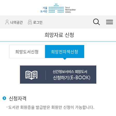
바
바
관
로
로
정
가
가
보
기
기
바
나의공간
로그인
(
로
s
가
희망자료 신청
k
기
i
희망도서신청
희망전자책신청
p
t
o
c
o
n
t
e
신청자격
n
도서관 회원증을 발급받은 회원만 신청이 가능합니다.
t
)